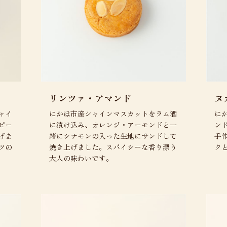
リンツァ・アマンド
ヌ
ャイ
にかほ市産シャインマスカットをラム酒
に
ピー
に漬け込み、オレンジ・アーモンドと一
ン
げま
緒にシナモンの入った生地にサンドして
手
ツの
焼き上げました。スパイシーな香り漂う
ク
大人の味わいです。