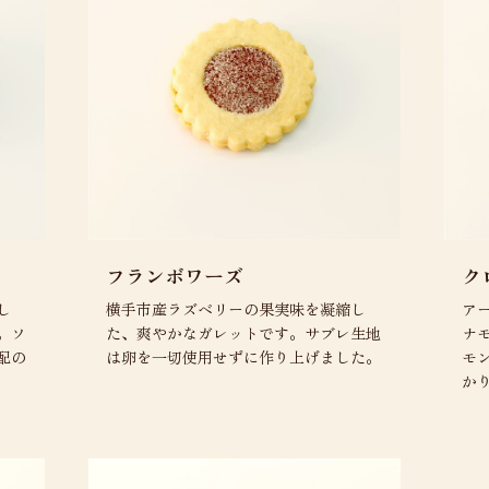
フランボワーズ
ク
し
横手市産ラズベリーの果実味を凝縮し
ア
。ソ
た、爽やかなガレットです。サブレ生地
ナ
配の
は卵を一切使用せずに作り上げました。
モ
か