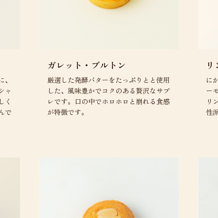
ガレット・ブルトン
リ
に、
厳選した発酵バターをたっぷりとと使用
に
シャ
した、風味豊かでコクのある贅沢なサブ
ー
しく
レです。口の中でホロホロと崩れる食感
リ
んで
が特徴です。
性