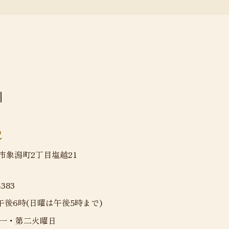
2
ほ市象潟町2丁目塩越21
4383
午後6時(日曜は午後5時まで)
第一・第二火曜日