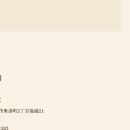
2
ほ市象潟町2丁目塩越21
4383