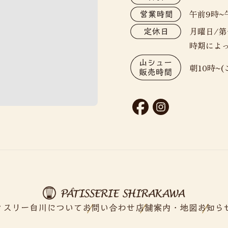
午前9時~
月曜日/
時期によ
朝10時~