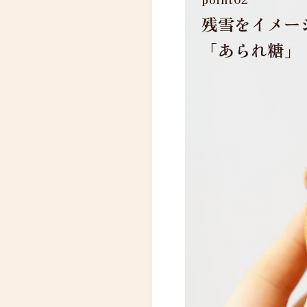
残雪をイメー
「あられ糖」