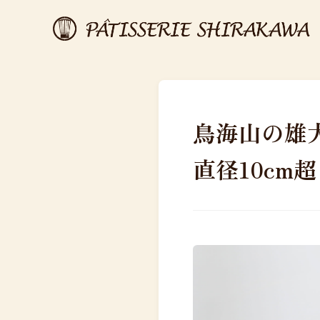
鳥海山の雄
直径10cm