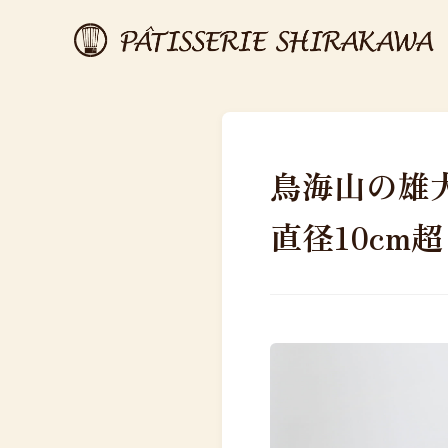
鳥海山の雄
直径10cm