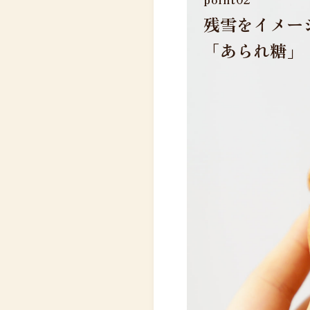
残雪をイメー
「あられ糖」