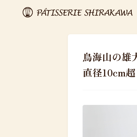
鳥海山の雄
直径10cm