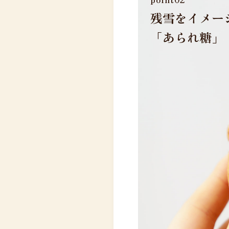
残雪をイメー
「あられ糖」